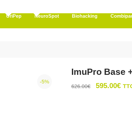
UriPep
NeuroSpot
Biohacking
Combipa
ImuPro Base 
-5%
Le
Le
595.00
€
TT
626.00
€
prix
pri
initial
act
était :
est
626.00€.
595