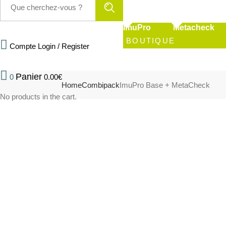
for:
ImuPro
Metacheck
BOUTIQUE
Compte
Login / Register
0
0.00
€
Home
Combipack
ImuPro Base + MetaCheck
No products in the cart.