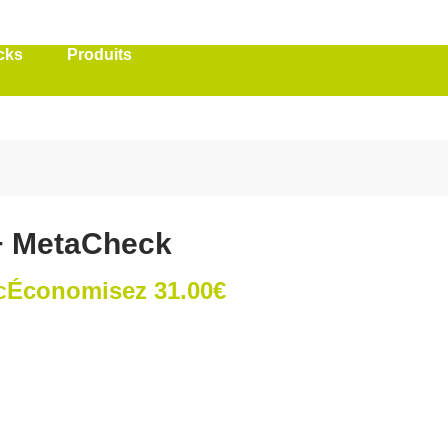
cks
Produits
+ MetaCheck
Économisez
31.00
€
C
x
uel
 :
.00€.